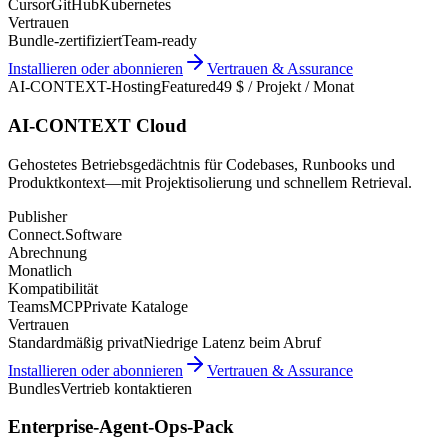
Cursor
GitHub
Kubernetes
Vertrauen
Bundle-zertifiziert
Team-ready
Installieren oder abonnieren
Vertrauen & Assurance
AI-CONTEXT-Hosting
Featured
49 $ / Projekt / Monat
AI-CONTEXT Cloud
Gehostetes Betriebsgedächtnis für Codebases, Runbooks und
Produktkontext—mit Projektisolierung und schnellem Retrieval.
Publisher
Connect.Software
Abrechnung
Monatlich
Kompatibilität
Teams
MCP
Private Kataloge
Vertrauen
Standardmäßig privat
Niedrige Latenz beim Abruf
Installieren oder abonnieren
Vertrauen & Assurance
Bundles
Vertrieb kontaktieren
Enterprise-Agent-Ops-Pack