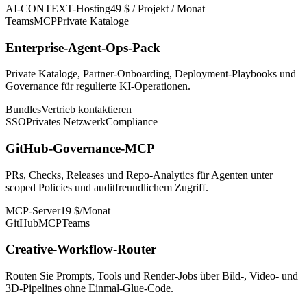
AI-CONTEXT-Hosting
49 $ / Projekt / Monat
Teams
MCP
Private Kataloge
Enterprise-Agent-Ops-Pack
Private Kataloge, Partner-Onboarding, Deployment-Playbooks und
Governance für regulierte KI-Operationen.
Bundles
Vertrieb kontaktieren
SSO
Privates Netzwerk
Compliance
GitHub-Governance-MCP
PRs, Checks, Releases und Repo-Analytics für Agenten unter
scoped Policies und auditfreundlichem Zugriff.
MCP-Server
19 $/Monat
GitHub
MCP
Teams
Creative-Workflow-Router
Routen Sie Prompts, Tools und Render-Jobs über Bild-, Video- und
3D-Pipelines ohne Einmal-Glue-Code.