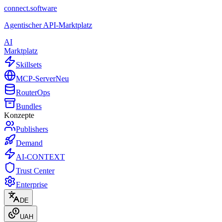
connect.software
Agentischer API-Marktplatz
AI
Marktplatz
Skillsets
MCP-Server
Neu
Router
Ops
Bundles
Konzepte
Publishers
Demand
AI-CONTEXT
Trust Center
Enterprise
DE
UAH