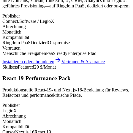
Ihre Domains, E-Mail, LinkedIn, X, CRM, Analytics und LegioX-
geführtes Provisioning—auf Ringdom PaaS, dediziert oder on-prem.
Publisher
Connect.Software / LegioX
Abrechnung
Monatlich
Kompatibilität
Ringdom PaaS
Dediziert
On-premise
Vertrauen
Menschliche Freigaben
PaaS-ready
Enterprise-Pfad
Installieren oder abonnieren
Vertrauen & Assurance
Skillsets
Featured
29 $/Monat
React-19-Performance-Pack
Produktionsreife React-19- und Next.js-16-Begleitung für Reviews,
Refactors und performancekritische Pfade.
Publisher
LegioX
Abrechnung
Monatlich
Kompatibilität
Cursor
Next.js 16
React 19