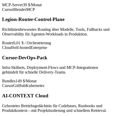
MCP-Server
39 $/Monat
Cursor
Blender
MCP
Legion-Router-Control-Plane
Richtlinienbewusstes Routing über Modelle, Tools, Fallbacks und
Observability für Agenten-Workloads in Produktion.
Router
0,01 $ / Orchestrierung
Cloud
Self-hosted
Enterprise
Cursor-DevOps-Pack
Infra-Skillsets, Deployment-Flows und MCP-Integrationen
gebündelt für schnelle Delivery-Teams.
Bundles
149 $/Monat
Cursor
GitHub
Kubernetes
AI-CONTEXT Cloud
Gehostetes Betriebsgedächtnis für Codebases, Runbooks und
Produktkontext—mit Projektisolierung und schnellem Retrieval.