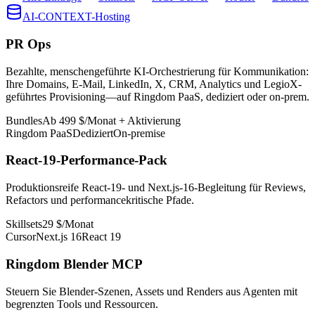
AI-CONTEXT-Hosting
PR Ops
Bezahlte, menschengeführte KI-Orchestrierung für Kommunikation:
Ihre Domains, E-Mail, LinkedIn, X, CRM, Analytics und LegioX-
geführtes Provisioning—auf Ringdom PaaS, dediziert oder on-prem.
Bundles
Ab 499 $/Monat + Aktivierung
Ringdom PaaS
Dediziert
On-premise
React-19-Performance-Pack
Produktionsreife React-19- und Next.js-16-Begleitung für Reviews,
Refactors und performancekritische Pfade.
Skillsets
29 $/Monat
Cursor
Next.js 16
React 19
Ringdom Blender MCP
Steuern Sie Blender-Szenen, Assets und Renders aus Agenten mit
begrenzten Tools und Ressourcen.