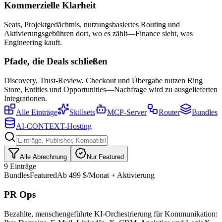
Kommerzielle Klarheit
Seats, Projektgedächtnis, nutzungsbasiertes Routing und
Aktivierungsgebühren dort, wo es zählt—Finance sieht, was
Engineering kauft.
Pfade, die Deals schließen
Discovery, Trust-Review, Checkout und Übergabe nutzen Ring
Store, Entities und Opportunities—Nachfrage wird zu ausgelieferten
Integrationen.
Alle Einträge
Skillsets
MCP-Server
Router
Bundles
AI-CONTEXT-Hosting
Alle Abrechnung
Nur Featured
9 Einträge
Bundles
Featured
Ab 499 $/Monat + Aktivierung
PR Ops
Bezahlte, menschengeführte KI-Orchestrierung für Kommunikation: