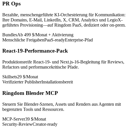
PR Ops
Bezahlte, menschengeführte KI-Orchestrierung für Kommunikation:
Ihre Domains, E-Mail, LinkedIn, X, CRM, Analytics und LegioX-
geführtes Provisioning—auf Ringdom PaaS, dediziert oder on-prem.
Bundles
Ab 499 $/Monat + Aktivierung
Menschliche Freigaben
PaaS-ready
Enterprise-Pfad
React-19-Performance-Pack
Produktionsreife React-19- und Next.js-16-Begleitung für Reviews,
Refactors und performancekritische Pfade.
Skillsets
29 $/Monat
Verifizierter Publisher
Installationsbereit
Ringdom Blender MCP
Steuern Sie Blender-Szenen, Assets und Renders aus Agenten mit
begrenzten Tools und Ressourcen.
MCP-Server
39 $/Monat
Security-Review
Creator-ready