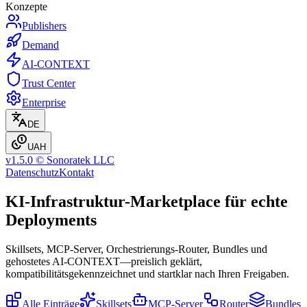
Konzepte
Publishers
Demand
AI-CONTEXT
Trust Center
Enterprise
DE
UAH
v1.5.0 © Sonoratek LLC
Datenschutz
Kontakt
KI-Infrastruktur-Marketplace für echte
Deployments
Skillsets, MCP-Server, Orchestrierungs-Router, Bundles und
gehostetes AI-CONTEXT—preislich geklärt,
kompatibilitätsgekennzeichnet und startklar nach Ihren Freigaben.
Alle Einträge
Skillsets
MCP-Server
Router
Bundles