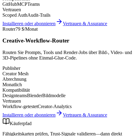
GitHub
MCP
Teams
Vertrauen
Scoped Auth
Audit-Trails
Installieren oder abonnieren
Vertrauen & Assurance
Router
79 $/Monat
Creative-Workflow-Router
Routen Sie Prompts, Tools und Render-Jobs über Bild-, Video- und
3D-Pipelines ohne Einmal-Glue-Code.
Publisher
Creator Mesh
Abrechnung
Monatlich
Kompatibilität
Designteams
Blender
Bildmodelle
Vertrauen
Workflow-getestet
Creator-Analytics
Installieren oder abonnieren
Vertrauen & Assurance
Käuferpfad
Fähigkeitskarten prüfen, Trust-Signale validieren—dann direkt