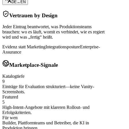
DE
↔
EN
Vertrauen by Design
Jeder Eintrag beantwortet, was Produktionsteams
brauchen: wo es läuft, womit es verbindet, wie es regiert
wird und was „fertig“ heißt.
Evidenz statt Marketing
Integrationsposture
Enterprise-
Assurance
Marketplace-Signale
Katalogtiefe
9
Einträge für Evaluation strukturiert—keine Vanity-
Screenshots.
Featured
5
High-Intent-Angebote mit klareren Rollout- und
Erfolgskriterien.
Für wen
Builder, Plattformteams und Betreiber, die KI in
Produktion bringen.