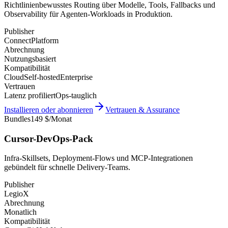
Richtlinienbewusstes Routing über Modelle, Tools, Fallbacks und
Observability für Agenten-Workloads in Produktion.
Publisher
ConnectPlatform
Abrechnung
Nutzungsbasiert
Kompatibilität
Cloud
Self-hosted
Enterprise
Vertrauen
Latenz profiliert
Ops-tauglich
Installieren oder abonnieren
Vertrauen & Assurance
Bundles
149 $/Monat
Cursor-DevOps-Pack
Infra-Skillsets, Deployment-Flows und MCP-Integrationen
gebündelt für schnelle Delivery-Teams.
Publisher
LegioX
Abrechnung
Monatlich
Kompatibilität