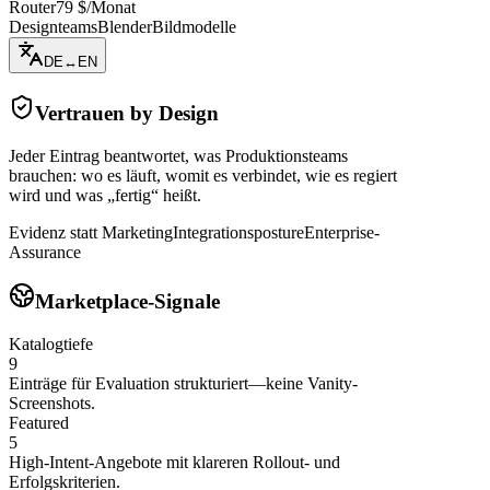
Router
79 $/Monat
Designteams
Blender
Bildmodelle
DE
↔
EN
Vertrauen by Design
Jeder Eintrag beantwortet, was Produktionsteams
brauchen: wo es läuft, womit es verbindet, wie es regiert
wird und was „fertig“ heißt.
Evidenz statt Marketing
Integrationsposture
Enterprise-
Assurance
Marketplace-Signale
Katalogtiefe
9
Einträge für Evaluation strukturiert—keine Vanity-
Screenshots.
Featured
5
High-Intent-Angebote mit klareren Rollout- und
Erfolgskriterien.