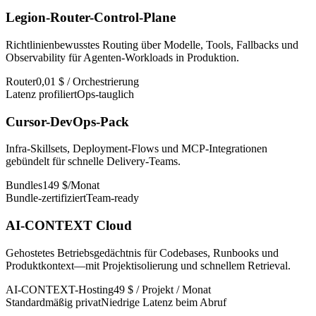
Legion-Router-Control-Plane
Richtlinienbewusstes Routing über Modelle, Tools, Fallbacks und
Observability für Agenten-Workloads in Produktion.
Router
0,01 $ / Orchestrierung
Latenz profiliert
Ops-tauglich
Cursor-DevOps-Pack
Infra-Skillsets, Deployment-Flows und MCP-Integrationen
gebündelt für schnelle Delivery-Teams.
Bundles
149 $/Monat
Bundle-zertifiziert
Team-ready
AI-CONTEXT Cloud
Gehostetes Betriebsgedächtnis für Codebases, Runbooks und
Produktkontext—mit Projektisolierung und schnellem Retrieval.
AI-CONTEXT-Hosting
49 $ / Projekt / Monat
Standardmäßig privat
Niedrige Latenz beim Abruf