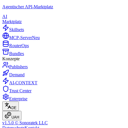
Agentischer API-Marktplatz
AI
Marktplatz
Skillsets
MCP-Server
Neu
Router
Ops
Bundles
Konzepte
Publishers
Demand
AI-CONTEXT
Trust Center
Enterprise
DE
UAH
v1.5.0 © Sonoratek LLC
Datenschutz
Kontakt