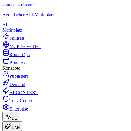
connect.software
Agentischer API-Marktplatz
AI
Marktplatz
Skillsets
MCP-Server
Neu
Router
Ops
Bundles
Konzepte
Publishers
Demand
AI-CONTEXT
Trust Center
Enterprise
DE
UAH