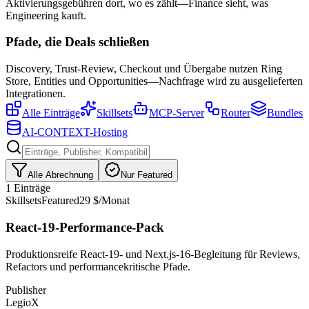
Aktivierungsgebühren dort, wo es zählt—Finance sieht, was
Engineering kauft.
Pfade, die Deals schließen
Discovery, Trust-Review, Checkout und Übergabe nutzen Ring
Store, Entities und Opportunities—Nachfrage wird zu ausgelieferten
Integrationen.
Alle Einträge
Skillsets
MCP-Server
Router
Bundles
AI-CONTEXT-Hosting
Alle Abrechnung
Nur Featured
1 Einträge
Skillsets
Featured
29 $/Monat
React-19-Performance-Pack
Produktionsreife React-19- und Next.js-16-Begleitung für Reviews,
Refactors und performancekritische Pfade.
Publisher
LegioX