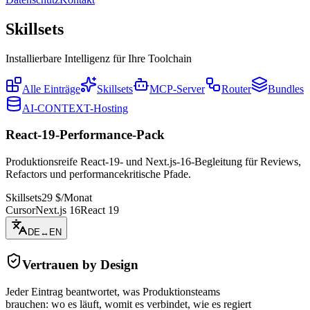
Skillsets
Installierbare Intelligenz für Ihre Toolchain
Alle Einträge
Skillsets
MCP-Server
Router
Bundles
AI-CONTEXT-Hosting
React-19-Performance-Pack
Produktionsreife React-19- und Next.js-16-Begleitung für Reviews,
Refactors und performancekritische Pfade.
Skillsets
29 $/Monat
Cursor
Next.js 16
React 19
DE
↔
EN
Vertrauen by Design
Jeder Eintrag beantwortet, was Produktionsteams
brauchen: wo es läuft, womit es verbindet, wie es regiert